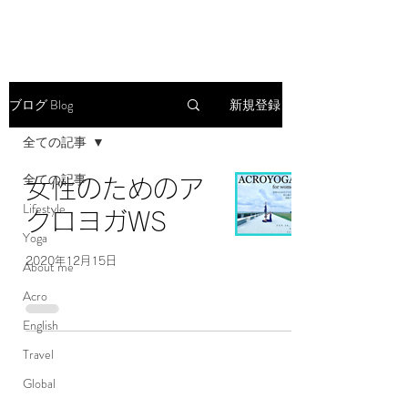
ブログ Blog
新規登録
全ての記事
全ての記事
女性のためのア
Lifestyle
クロヨガWS
Yoga
2020年12月15日
About me
Acro
English
Travel
Global