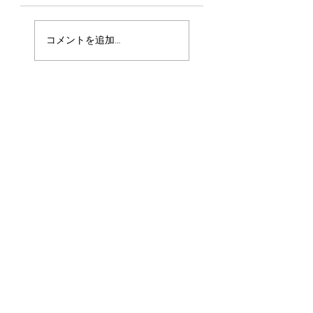
🌕【Event
英会話の楽しさ
コメントを追加…
Report】プールサ
は“違い”から生ま
イド・ムーンヨガ
れる｜英語ヨガフ
開催レポート｜満
ォローアップ講座
月の光と、英語ヨ
レポ
ガでつながる夜