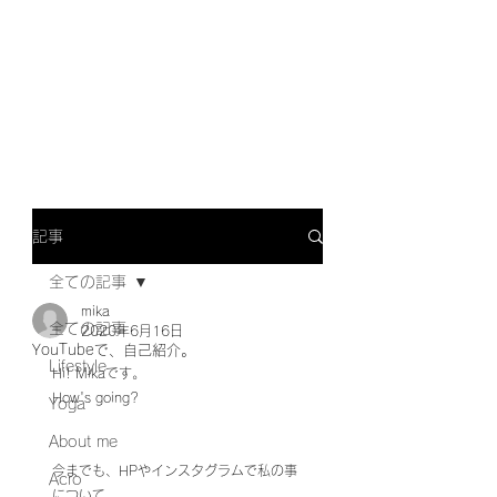
記事
全ての記事
mika
全ての記事
2020年6月16日
YouTubeで、自己紹介。
Lifestyle
Hi! Mikaです。
How's going?
Yoga
About me
今までも、HPやインスタグラムで私の事
Acro
について