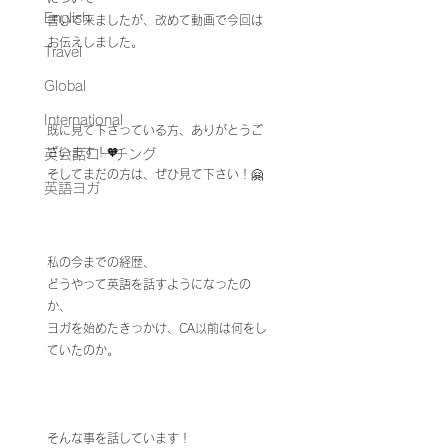
English
書いて来ましたが、改めて動画で今回は
お伝えしました。
Travel
Global
International
既に見て下さっている方、ありがとうご
ざいます！🧡
英会話コーチング
そしてまだの方は、ぜひ見て下さい！🤗
英語ヨガ
私の今までの経歴、
どうやって英語を話すようになったの
か、
ヨガを始めたきっかけ、CA以前は何をし
ていたのか。
そんな事を話しています！