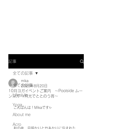
記事
全ての記事
mika
全ての記事
2025年8月20日
10月ヨガイベントご案内 〜Poolside ムー
Lifestyle
ンヨガ ～月光でととのう宵～
Yoga
こんばんは！Mikaです✨
About me
Acro
秋の夜、月明かりと竹あかりに包まれた