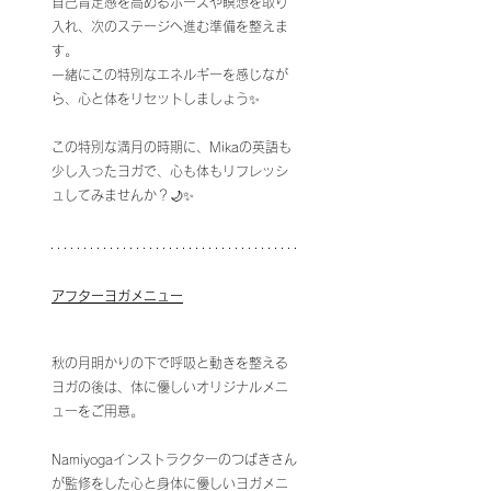
自己肯定感を高めるポーズや瞑想を取り
入れ、次のステージへ進む準備を整えま
す。
一緒にこの特別なエネルギーを感じなが
ら、心と体をリセットしましょう✨
この特別な満月の時期に、Mikaの英語も
少し入ったヨガで、心も体もリフレッシ
ュしてみませんか？🌙✨
アフターヨガメニュー
秋の月明かりの下で呼吸と動きを整える
ヨガの後は、体に優しいオリジナルメニ
ューをご用意。
Namiyogaインストラクターのつばきさん
が監修をした心と身体に優しいヨガメニ