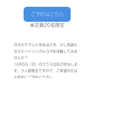
ご予約はこちら
※定員20名限定
月光の下で心と体をほどき、少し英語も
交えたバイリンガルヨガを体験してみま
せんか？
10月5日（日）のクラスは私が担当しま
す。少人数限定ですので、ご希望の方は
お早めにご予約ください。
皆さまと特別な夜をご一緒できることを
楽しみにしています🌙
Love,
Mika
Yoga