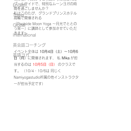
プールサイドで、特別なムーンヨガの時
English
間を過ごしませんか？  
私はこのたび、グランドプリンスホテル
Travel
高輪で開催される  
「Poolside Moon Yoga ～月光でととの
Global
う宵～」に講師として参加させていただ
きます✨
International
英会話コーチング
イベント全体は 
10月4日（土）〜10月6
英語ヨガ
日（月）
に開催されます、 私 
Mika
 が担
当するのは 
10月5日（日）
 のクラスで
す。 （10/4・10/6は 同じく
Namiyogastudio所属の他インストラクタ
ーが担当予定です）