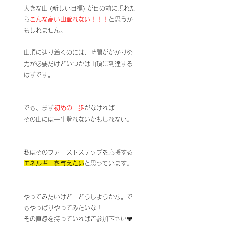
大きな山 (新しい目標) が目の前に現れた
ら
こんな高い山登れない！！！
と思うか
もしれません。
山頂に辿り着くのには、時間がかかり努
力が必要だけどいつかは山頂に到達する
はずです。
でも、まず
初めの一歩
がなければ
その山には一生登れないかもしれない。
私はそのファーストステップを応援する
エネルギーを与えたい
と思っています。
やってみたいけど…どうしようかな。で
もやっぱりやってみたいな！
その直感を持っていればご参加下さい🧡