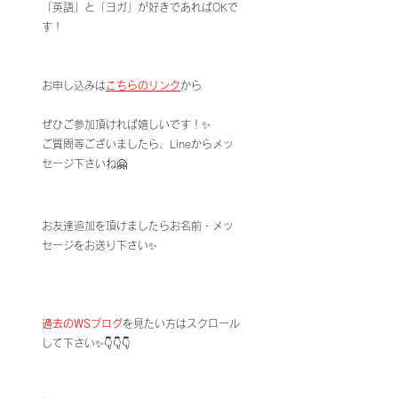
「英語」と「ヨガ」が好きであればOKで
す！
お申し込みは
こちらのリンク
から
ぜひご参加頂ければ嬉しいです！✨
ご質問等ございましたら、Lineからメッ
セージ下さいね🤗
お友達追加を頂けましたらお名前・メッ
セージをお送り下さい✨
過去のWSブログ
を見たい方はスクロール
して下さい✨👇👇👇