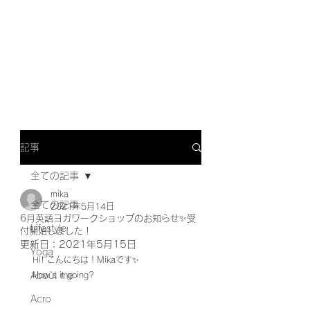
記事
全ての記事
mika
全ての記事
2021年5月14日
6月英語ヨガワークショップのお知らせ✨受
Lifestyle
付開始しました！
更新日：
2021年5月15日
Yoga
Hi! こんにちは！Mikaです✨
About me
How's it going?
Acro