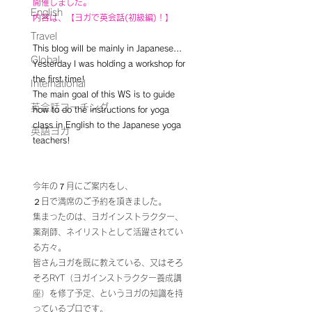
開催しました。
English
内容は、【ヨガで英会話(初級編)！】
Travel
This blog will be mainly in Japanese...
Global
Yesterday I was holding a workshop for 
the first time!
International
The main goal of this WS is to guide 
英会話コーチング
how to do the instructions for yoga 
class in English to the Japanese yoga 
英語ヨガ
teachers!
今年の７月にご案内をし、
２日で満席のご予約を頂きました。
集まったのは、ヨガインストラクター、
薬剤師、ネイリストとして活躍されてい
る方々。
皆さんヨガを既に教えている、又はそろ
そろRYT（ヨガインストラクター養成講
座）を修了予定、というヨガの知識を持
っているプロです。