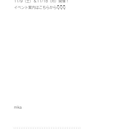
11/9（土）＆11/18（月）開催！
イベント案内はこちらから👇👇👇
mika