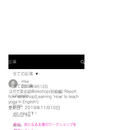
記事
全ての記事
mika
全ての記事
2019年9月12日
ヨガで英会話Workshop(初級編) Report
Lifestyle
from workshop(Learning 'How' to teach
yoga in English!)
Yoga
更新日：
2019年11月10日
Hi! mikaです！
About me
昨日、初となる主催のワークショップを
Acro