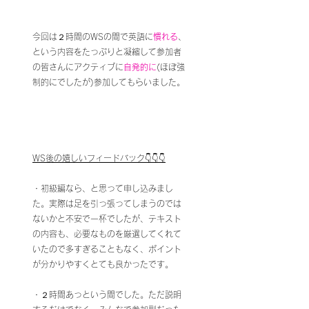
今回は２時間のWSの間で英語に
慣れる
、
という内容をたっぷりと凝縮して参加者
の皆さんにアクティブに
自発的に
(ほぼ強
制的にでしたが)参加してもらいました。
WS後の嬉しいフィードバック👇👇👇
・初級編なら、と思って申し込みまし
た。実際は足を引っ張ってしまうのでは
ないかと不安で一杯でしたが、テキスト
の内容も、必要なものを厳選してくれて
いたので多すぎることもなく、ポイント
が分かりやすくとても良かったです。
・２時間あっという間でした。ただ説明