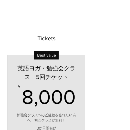
Tickets
Best value
英語ヨガ・勉強会クラ
ス 5回チケット
8,00
￥
8,000
勉強会クラスへのご継続をされたい方
へ 初回クラスが無料！
3か月間有効