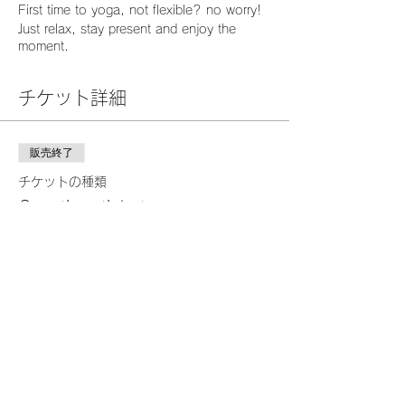
First time to yoga, not flexible? no worry!
Just relax, stay present and enjoy the
moment.
Join me for a gentle hatha yoga class after
チケット詳細
a long day.
Letting go of any tension from the body,
focus on your breath to create a space
and clear up your mind. You will feel so
販売終了
refreshed and relaxed afterward.
チケットの種類
・Price
One time ticket
Spaces members ¥1,200
詳細を見る
(¥2,000 for non-members)
価格
・Place
Spaces Shinagawa
￥2,000
2mins walk from Shinagawa St
(Address)
Shinagawa East One Tower 7F&8F
このイベントをシェア
2-16-1, Kounan Minato-Ku, Tokyo 108-