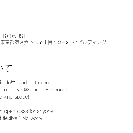
19:05 JST
32 東京都港区六本木７丁目１２−２ R7ビルディング
いて
able** read at the end
ga in Tokyo @spaces Roppongi
working space!
, an open class for anyone!
t flexible? No worry!