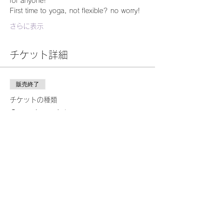
for anyone!
First time to yoga, not flexible? no worry!
さらに表示
チケット詳細
販売終了
チケットの種類
One time ticket
詳細を見る
価格
￥2,000
このイベントをシェア