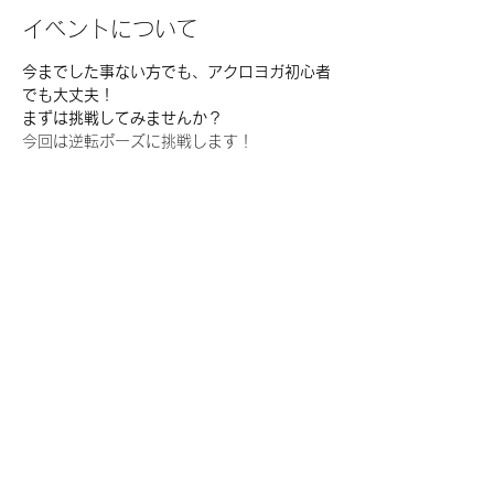
イベントについて
今までした事ない方でも、アクロヨガ初心者
でも大丈夫！
まずは挑戦してみませんか？
今回は逆転ポーズに挑戦します！
逆転のポーズって１人で取るのは難しかった
りしませんか？
でもアクロでやると簡単にできます
なんで？
さらに表示
このイベントをシェア
mikayoga.acro